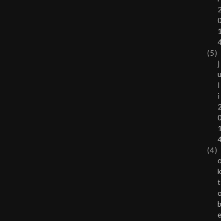
(5)
j
l
i
(4)
t