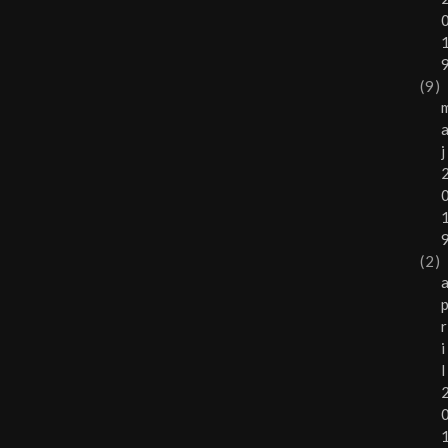
(9)
j
(2)
r
i
l