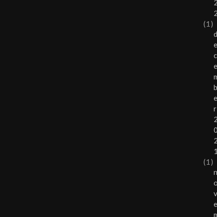
(1)
r
(1)