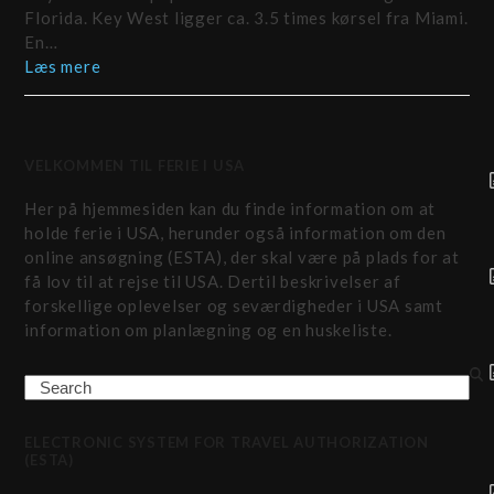
Florida. Key West ligger ca. 3.5 times kørsel fra Miami.
En…
Læs mere
VELKOMMEN TIL FERIE I USA
Her på hjemmesiden kan du finde information om at
holde ferie i USA, herunder også information om den
online ansøgning (ESTA), der skal være på plads for at
få lov til at rejse til USA. Dertil beskrivelser af
forskellige oplevelser og seværdigheder i USA samt
information om planlægning og en huskeliste.
Search
ELECTRONIC SYSTEM FOR TRAVEL AUTHORIZATION
(ESTA)