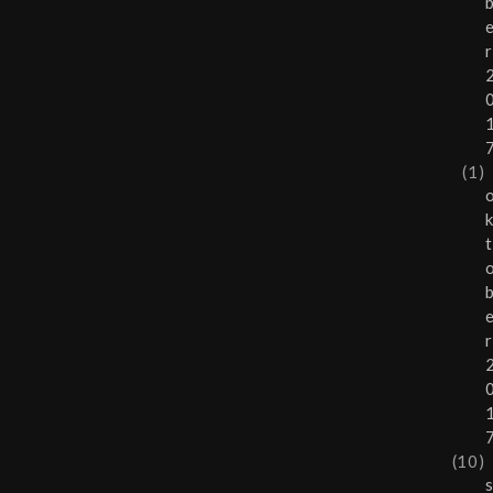
r
(1)
t
r
(10)