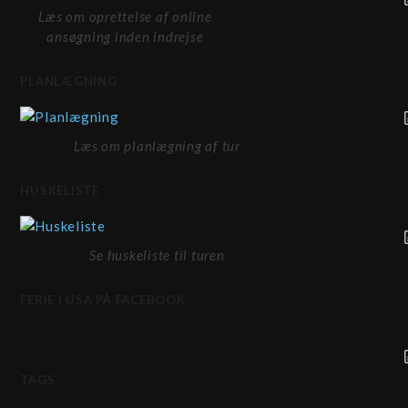
Læs om oprettelse af online
ansøgning inden indrejse
PLANLÆGNING
Læs om planlægning af tur
HUSKELISTE
Se huskeliste til turen
FERIE I USA PÅ FACEBOOK
TAGS