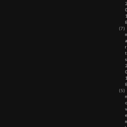
(7)
r
t
(5)