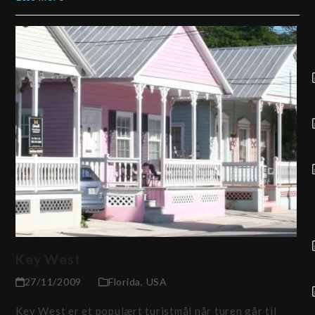
Key West
27/11/2009
Florida
,
USA
Key West er et populært turistmål når turen går til