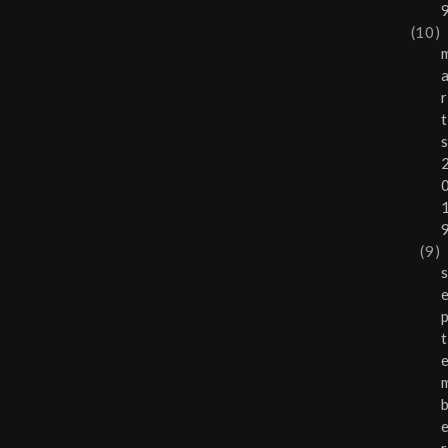
(10)
r
t
(9)
t