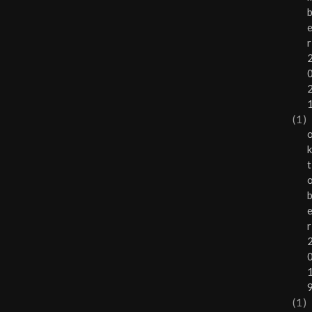
r
(1)
t
r
(1)