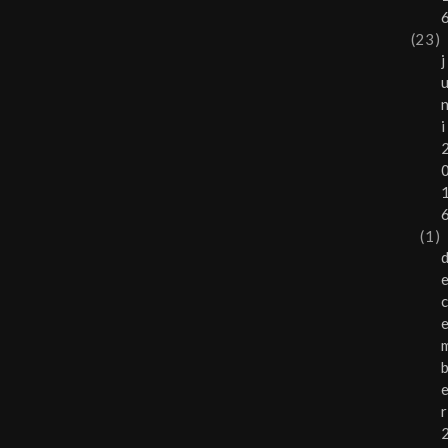
(23)
j
i
(1)
r