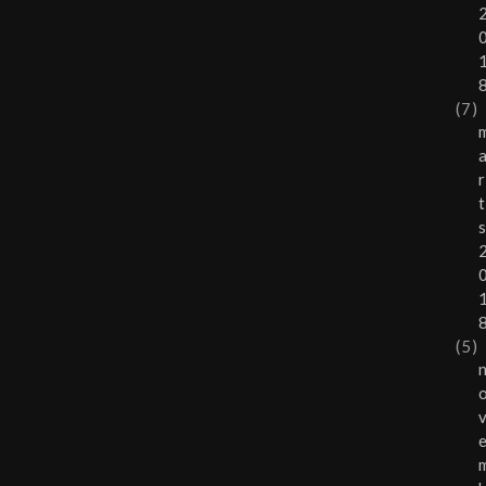
(7)
r
t
(5)