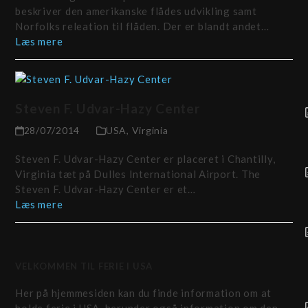
beskriver den amerikanske flådes udvikling samt
Norfolks releation til flåden. Der er blandt andet…
Læs mere
Steven F. Udvar-Hazy Center
28/07/2014
USA
,
Virginia
Steven F. Udvar-Hazy Center er placeret i Chantilly,
Virginia tæt på Dulles International Airport. The
Steven F. Udvar-Hazy Center er et…
Læs mere
VELKOMMEN TIL FERIE I USA
Her på hjemmesiden kan du finde information om at