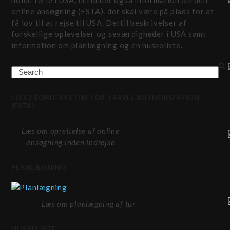
holde ferie i USA, herunder også information om den
online ansøgning (ESTA), der skal være på plads for at
få lov til at rejse til USA. Dertil beskrivelser af
forskellige oplevelser og seværdigheder i USA samt
information om planlægning og en huskeliste.
Search
ELECTRONIC SYSTEM FOR TRAVEL AUTHORIZATION
(ESTA)
Læs om oprettelse af online
ansøgning inden indrejse
PLANLÆGNING
Læs om planlægning af tur
HUSKELISTE