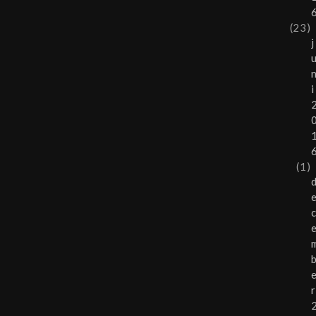
(23)
j
i
(1)
r