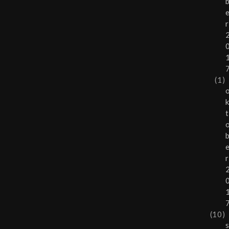
r
(1)
t
r
(10)