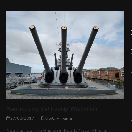
Nauticus og Battleship Wisconsin
27/08/2019
USA
,
Virginia
Nauticus og The Hampton Roads Naval Museum