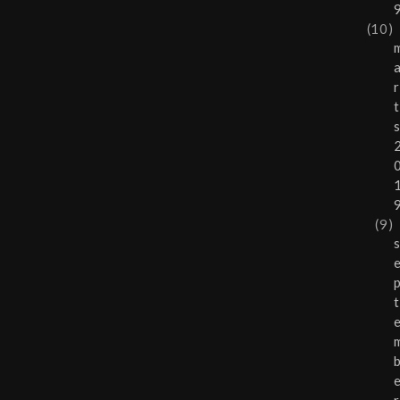
(10)
r
t
(9)
t