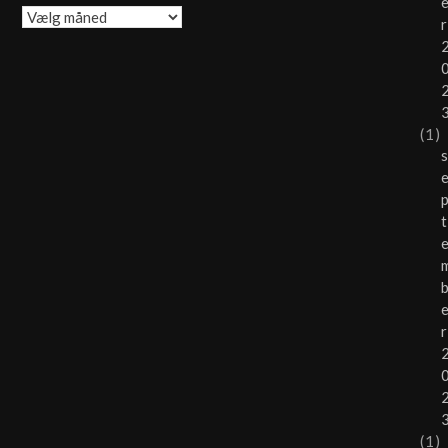
Arkiver
r
(1)
t
r
(1)