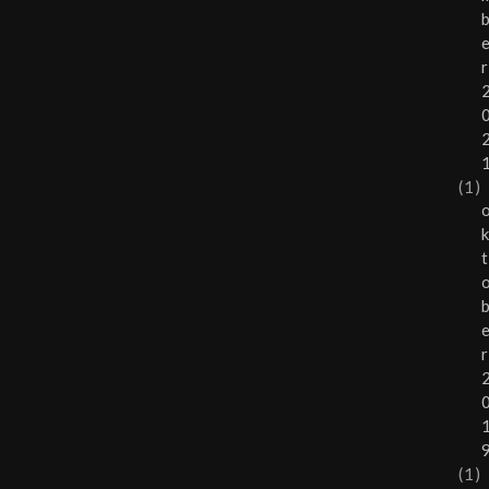
r
(1)
t
r
(1)