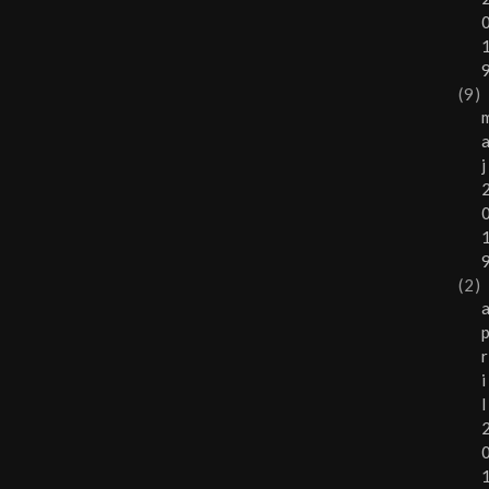
(9)
j
(2)
r
i
l