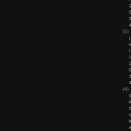
(5)
j
l
i
(4)
t