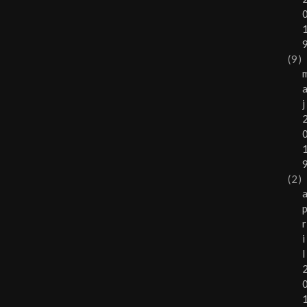
(9)
j
(2)
r
i
l