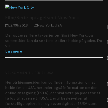
Film/Serie optagelser i New York
02/08/2018
New York
,
USA
Der optages flere tv-serier og film i New York, og
sommetider kan du se store trailers holde på gaden. Du
vil…
Læs mere
VELKOMMEN TIL FERIE I USA
Her på hjemmesiden kan du finde information om at
holde ferie i USA, herunder også information om den
online ansøgning (ESTA), der skal være på plads for at
få lov til at rejse til USA. Dertil beskrivelser af
forskellige oplevelser og seværdigheder i USA samt