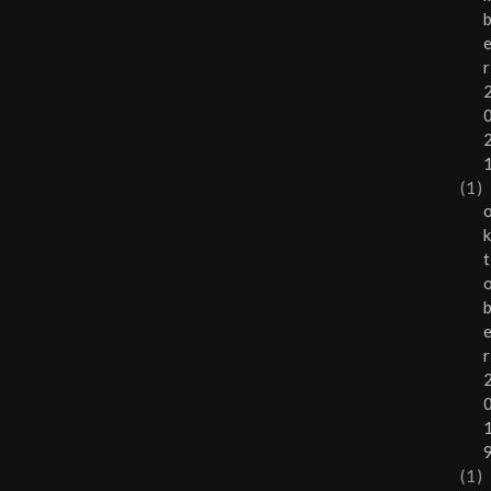
r
(1)
t
r
(1)