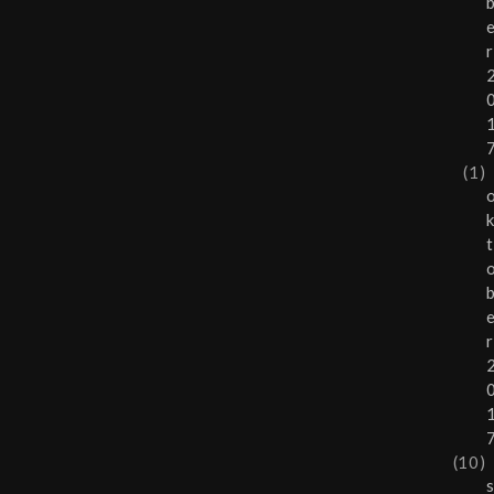
r
(1)
t
r
(10)