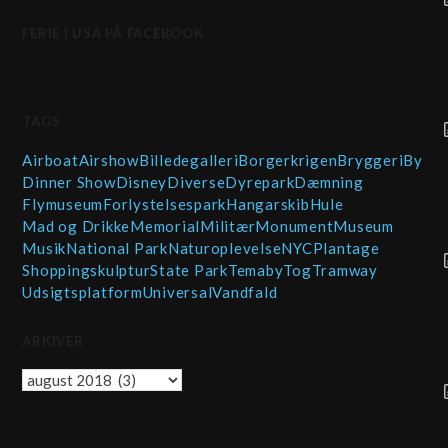
FERIE I USA PÅ FACEBOOK
TAGS
Airboat
Airshow
Billedegalleri
Borgerkrigen
Bryggeri
By
Dinner Show
Disney
Diverse
Dyrepark
Dæmning
Flymuseum
Forlystelsespark
Hangarskib
Hule
Mad og Drikke
Memorial
Militær
Monument
Museum
Musik
National Park
Naturoplevelse
NYC
Plantage
Shopping
skulptur
State Park
Temaby
Tog
Tramway
Udsigtsplatform
Universal
Vandfald
ARKIVER
Arkiver