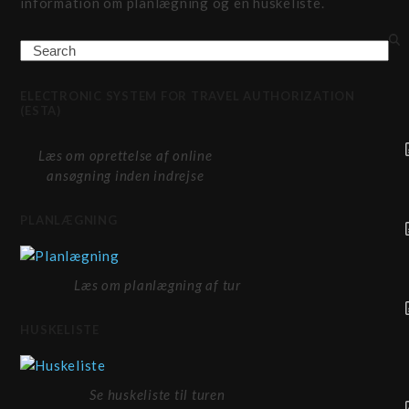
information om planlægning og en huskeliste.
Search
ELECTRONIC SYSTEM FOR TRAVEL AUTHORIZATION
(ESTA)
Læs om oprettelse af online
ansøgning inden indrejse
PLANLÆGNING
Læs om planlægning af tur
HUSKELISTE
Se huskeliste til turen