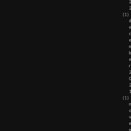
(1)
r
(1)