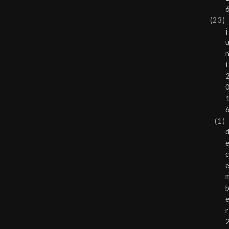
(23)
j
i
(1)
r