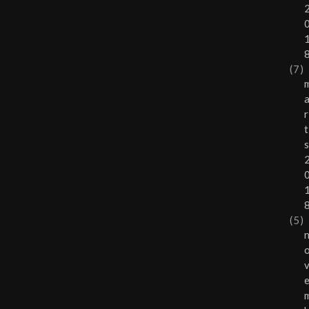
(7)
r
t
(5)