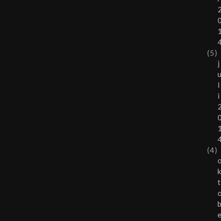
(5)
j
l
i
(4)
t