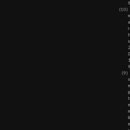
(10)
r
t
(9)
t