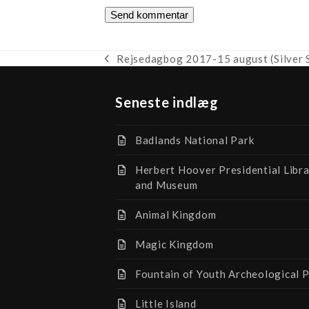
Rejsedagbog 2017-15 august (Silver S
previous
post:
Seneste indlæg
Badlands National Park
Herbert Hoover Presidential Libr
and Museum
Animal Kingdom
Magic Kingdom
Fountain of Youth Archeological 
Little Island