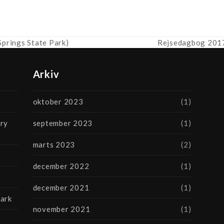
Rejsedagbog 2017
prings State Park)
next
post:
Arkiv
oktober 2023
(1)
ary
september 2023
(1)
marts 2023
(2)
december 2022
(1)
december 2021
(1)
Park
november 2021
(1)