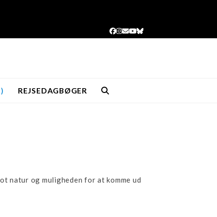
Facebook
Instagram
Email
YouTube
Bluesky
)
REJSEDAGBØGER
 flot natur og muligheden for at komme ud