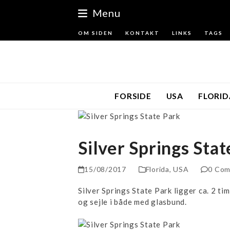
Skip
Menu
to
content
OM SIDEN
KONTAKT
LINKS
TAGS
FORSIDE
USA
FLORID
Silver Springs Stat
15/08/2017
Florida
,
USA
0 Co
Silver Springs State Park ligger ca. 2 t
og sejle i både med glasbund.