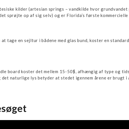
rtesiske kilder (artesian springs – vandkilde hvor grundvande
det sprøjte op af sig selv) og er Florida’s første kommerciell
u at tage en sejltur i bådene med glas bund, koster en standar
addle board koster det mellem 15-50$, afhængig af type og tid
 det naturlige lys betyder at stedet igennem årene er brugt i a
esøget