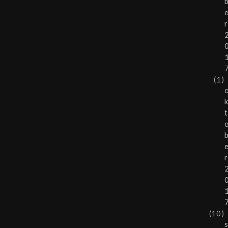
r
(1)
t
r
(10)