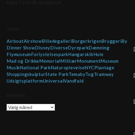
FERIE I USA PÅ FACEBOOK
TAGS
Airboat
Airshow
Billedegalleri
Borgerkrigen
Bryggeri
By
Dinner Show
Disney
Diverse
Dyrepark
Dæmning
Flymuseum
Forlystelsespark
Hangarskib
Hule
Mad og Drikke
Memorial
Militær
Monument
Museum
Musik
National Park
Naturoplevelse
NYC
Plantage
Shopping
skulptur
State Park
Temaby
Tog
Tramway
Udsigtsplatform
Universal
Vandfald
ARKIVER
Arkiver