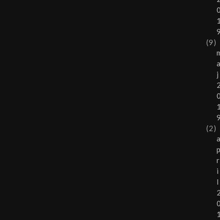
(9)
j
(2)
r
i
l