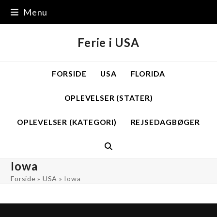
Skip
Menu
to
content
Ferie i USA
FORSIDE
USA
FLORIDA
OPLEVELSER (STATER)
OPLEVELSER (KATEGORI)
REJSEDAGBØGER
Iowa
Forside
»
USA
»
Iowa