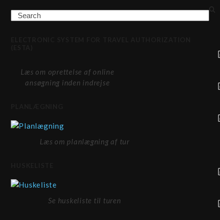
Search
ELECTRONIC SYSTEM FOR TRAVEL AUTHORIZATION
(ESTA)
Læs om oprettelse af online
ansøgning inden indrejse
PLANLÆGNING
Læs om planlægning af tur
HUSKELISTE
Se huskeliste til turen