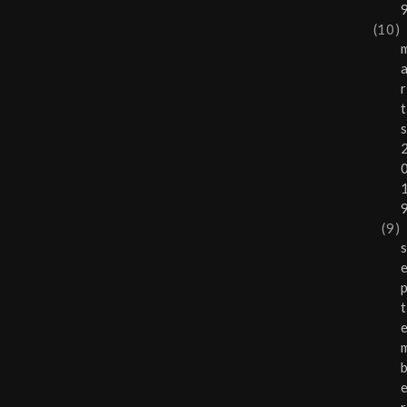
(10)
r
t
(9)
t