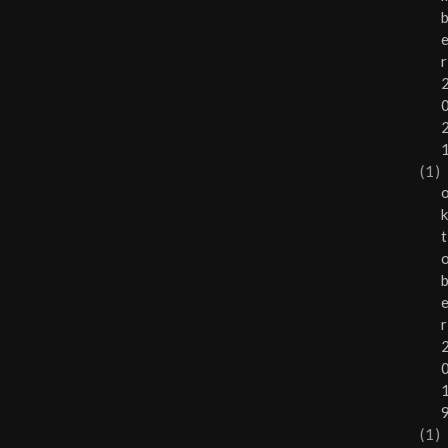
r
(1)
t
r
(1)