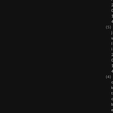
(5)
j
l
i
(4)
t