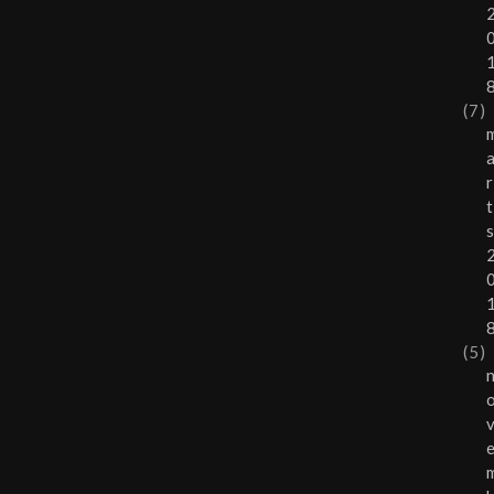
(7)
r
t
(5)