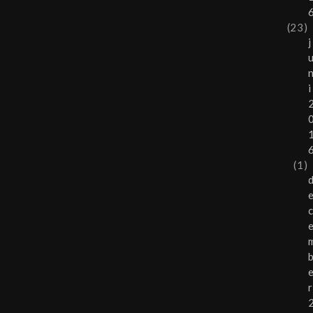
(23)
j
i
(1)
r