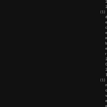
(1)
r
(1)