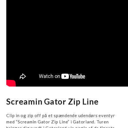
Screamin Gator Zip Line
Clip in og zip off på et spændende udendørs eventyr
med “Screamin Gator Zip Line” i Gatorland. Turen