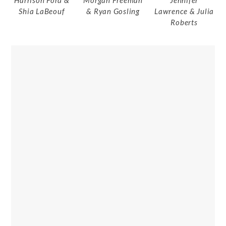
Harrison Ford &
Morgan Freeman
Jennifer
Shia LaBeouf
& Ryan Gosling
Lawrence & Julia
Roberts