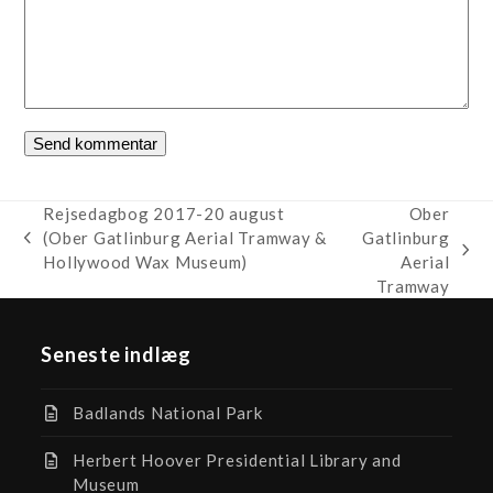
Rejsedagbog 2017-20 august
Ober
(Ober Gatlinburg Aerial Tramway &
Gatlinburg
previous
next
Hollywood Wax Museum)
Aerial
post:
post:
Tramway
Seneste indlæg
Badlands National Park
Herbert Hoover Presidential Library and
Museum