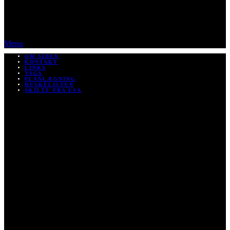
Menu
OM SIDEN
KONTAKT
LINKS
TAGS
PLANLÆGNING
HUSKELISTEN
SKILTE FRA USA